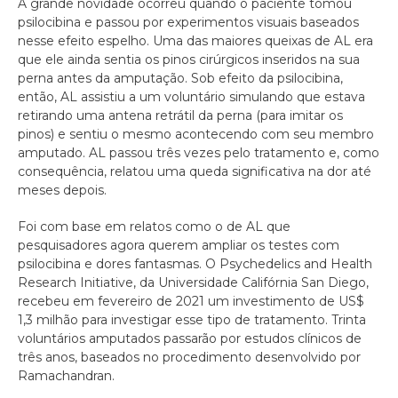
A grande novidade ocorreu quando o paciente tomou
psilocibina e passou por experimentos visuais baseados
nesse efeito espelho. Uma das maiores queixas de AL era
que ele ainda sentia os pinos cirúrgicos inseridos na sua
perna antes da amputação. Sob efeito da psilocibina,
então, AL assistiu a um voluntário simulando que estava
retirando uma antena retrátil da perna (para imitar os
pinos) e sentiu o mesmo acontecendo com seu membro
amputado. AL passou três vezes pelo tratamento e, como
consequência, relatou uma queda significativa na dor até
meses depois.
Foi com base em relatos como o de AL que
pesquisadores agora querem ampliar os testes com
psilocibina e dores fantasmas. O Psychedelics and Health
Research Initiative, da Universidade Califórnia San Diego,
recebeu em fevereiro de 2021 um investimento de US$
1,3 milhão para investigar esse tipo de tratamento. Trinta
voluntários amputados passarão por estudos clínicos de
três anos, baseados no procedimento desenvolvido por
Ramachandran.