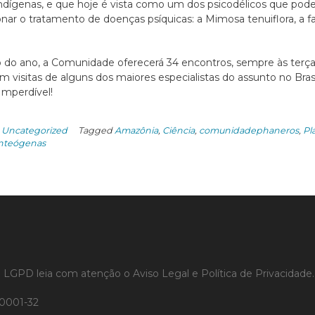
ndígenas, e que hoje é vista como um dos psicodélicos que po
onar o tratamento de doenças psíquicas: a Mimosa tenuiflora, a 
 do ano, a Comunidade oferecerá 34 encontros, sempre às terça
com visitas de alguns dos maiores especialistas do assunto no Bras
mperdível!
n
Uncategorized
Tagged
Amazônia
,
Ciência
,
comunidadephaneros
,
Pl
enteógenas
0 LGPD leia com atenção o
Aviso Legal e Política de Privacidade.
7/0001-32