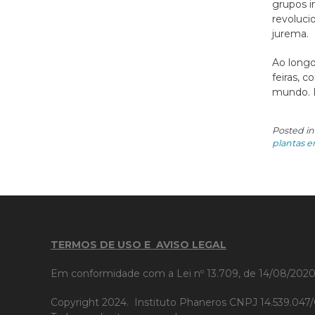
grupos i
revoluci
jurema.
Ao longo
feiras, 
mundo. I
Posted i
plantas 
TERMOS DE USO E AVISO LEGAL
Em conformidade com a Lei nº 13.709, de 14/08/202
Copyright 2024. Instituto Phaneros CNPJ 14.539.04