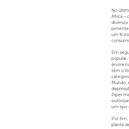
No últim
África –
diversos
pimentei
um frut
consumim
Em segui
popular,
árvore n
têm o fo
categori
Mundo, e
depressã
Piper m
euforiza
um tipo d
Por fim,
planta d