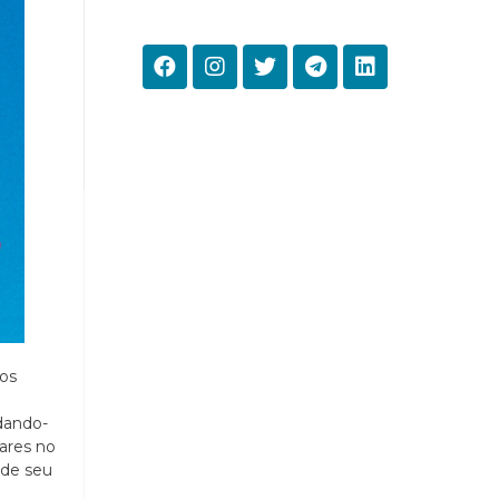
os
ndando-
ares no
 de seu