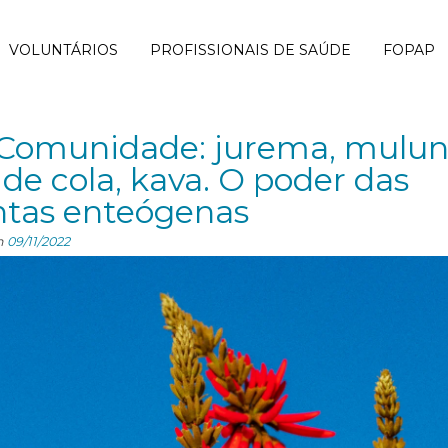
VOLUNTÁRIOS
PROFISSIONAIS DE SAÚDE
FOPAP
Comunidade: jurema, mulun
 de cola, kava. O poder das
ntas enteógenas
n
09/11/2022