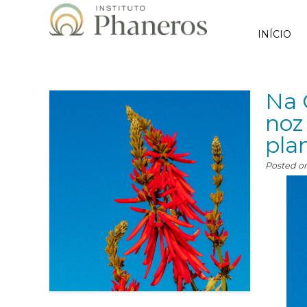
INÍCIO
Na 
noz
pla
Posted o