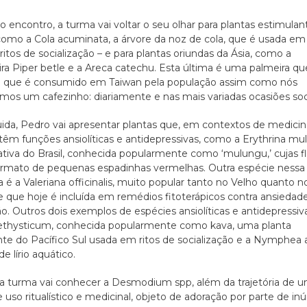
o encontro, a turma vai voltar o seu olhar para plantas estimulan
 como a Cola acuminata, a árvore da noz de cola, que é usada em
 ritos de socialização – e para plantas oriundas da Ásia, como a
ra Piper betle e a Areca catechu. Esta última é uma palmeira qu
o que é consumido em Taiwan pela população assim como nós
os um cafezinho: diariamente e nas mais variadas ocasiões soci
da, Pedro vai apresentar plantas que, em contextos de medicin
 têm funções ansiolíticas e antidepressivas, como a Erythrina mu
ativa do Brasil, conhecida popularmente como ‘mulungu,’ cujas f
rmato de pequenas espadinhas vermelhas. Outra espécie nessa
a é a Valeriana officinalis, muito popular tanto no Velho quanto 
 que hoje é incluída em remédios fitoterápicos contra ansiedad
o. Outros dois exemplos de espécies ansiolíticas e antidepressiv
ethysticum, conhecida popularmente como kava,
uma planta
nte do Pacífico Sul usada em ritos de socialização e
a Nymphea 
e lírio aquático.
 a turma vai conhecer
a Desmodium spp, além d
a trajetória de 
e uso ritualístico e medicinal, objeto de adoração por parte de i