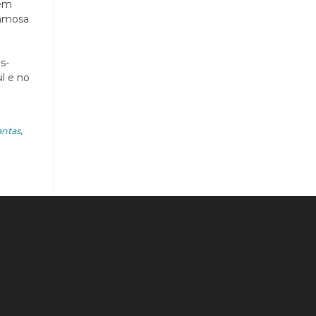
dem
famosa
s-
il e no
antas
,