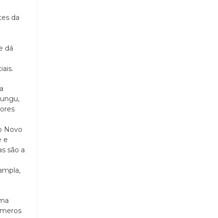
tes da
e dá
ais.
a
lungu,
lores
no Novo
e e
as são a
ampla,
uma
números