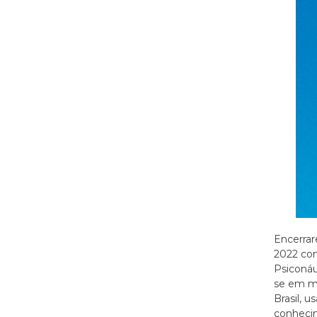
Encerra
2022 com
Psiconáu
se em ma
Brasil, 
conheci