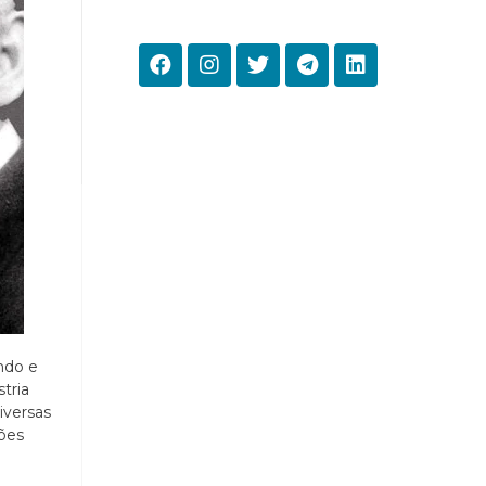
ndo e
tria
iversas
ções