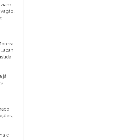
aziam
ivação,
de
oreira
 Lacan
istida
 já
as
mado
ações,
na e