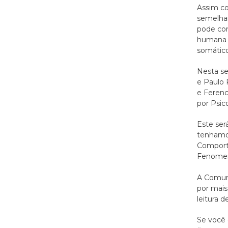
Assim co
semelhan
pode con
humana e
somático
Nesta s
e Paulo 
e Ferenc
por Psic
Este ser
tenhamos
Comport
Fenomen
A Comun
por mais
leitura d
Se você 