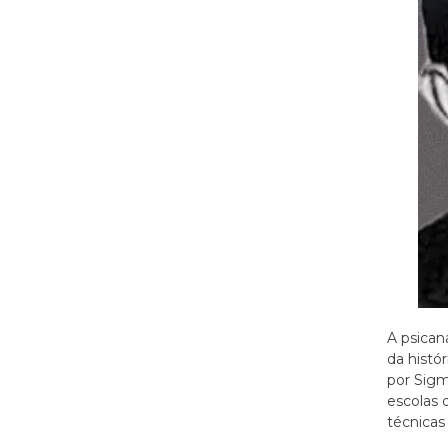
A psican
da histó
por Sigm
escolas 
técnicas