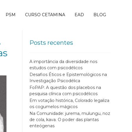
PSM
CURSO CETAMINA
EAD
BLOG
e
Posts recentes
as
A importância da diversidade nos
estudos com psicodélicos
Desafios Éticos e Epistemológicos na
Investigação Psicodélica
FoPAP: A questão dos placebos na
pesquisa clínica com psicodélicos
Em votação histórica, Colorado legaliza
os cogumelos mágicos
Na Comunidade: jurema, mulungu, noz
de cola, kava. O poder das plantas
enteógenas