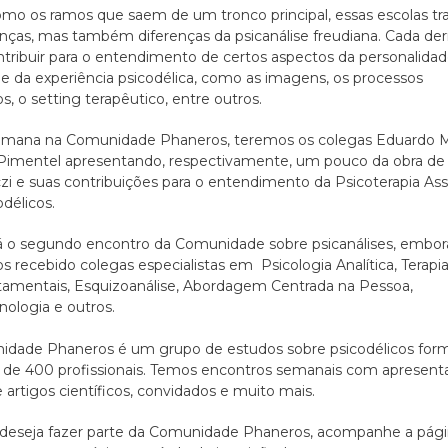
mo os ramos que saem de um tronco principal, essas escolas tr
ças, mas também diferenças da psicanálise freudiana. Cada der
tribuir para o entendimento de certos aspectos da personalida
 da experiência psicodélica, como as imagens, os processos
s, o setting terapêutico, entre outros.
emana na Comunidade Phaneros, teremos os colegas Eduardo M
Pimentel apresentando, respectivamente, um pouco da obra de
zi e suas contribuições para o entendimento da Psicoterapia Ass
odélicos.
á o segundo encontro da Comunidade sobre psicanálises, embora
 recebido colegas especialistas em Psicologia Analítica, Terapi
amentais, Esquizoanálise, Abordagem Centrada na Pessoa,
ologia e outros.
idade Phaneros é um grupo de estudos sobre psicodélicos for
 de 400 profissionais. Temos encontros semanais com apresent
e artigos científicos, convidados e muito mais.
deseja fazer parte da Comunidade Phaneros, acompanhe a pági