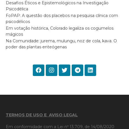
Desafios Éticos e Epistemológicos na Investigação
Psicodélica
FoPAP: A questão dos placebos na pesquisa clínica com
psicodélicos
Em votação histórica, Colorado legaliza os cogumelos
mágicos
Na Comunidade: jurema, mulungu, noz de cola, kava. O
poder das plantas enteógenas
TERMOS DE USO E AVISO LEGAL
Em conformidade com a Lei nº 13.709, de 14/08/2020