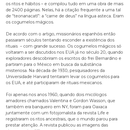
os ritos e hábitos – e compilou tudo em uma obra de mais
de 2400 páginas. Nelas, há a citação frequente a uma tal
de “​​teonanacatl”: a “carne de deus” na língua asteca. Eram
os cogumelos mágicos.
De acordo com o artigo, missionários espanhóis então
passaram séculos tentando esconder a existência dos
rituais – com grande sucesso. Os cogumelos mágicos só
voltaram a ser discutidos nos EUA já no século 20, quando
exploradores descobriram os escritos do frei Bernardino e
partiram para o México em busca da substância
misteriosa. Na década de 1930, pesquisadores da
Universidade Harvard tentaram levar os cogumelos para
os EUA, e até participaram de rituais mexicanos.
Foi apenas nos anos 1960, quando dois micólogos
amadores chamados Valentina e Gordon Wasson, que
também era banqueiro em NY, foram para Oaxaca
juntamente com um fotojornalista da revista Life e
registraram os ritos ancestrais, que o mundo parou para
prestar atenção. A revista publicou as imagens das