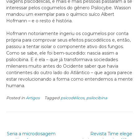
viagens psicodélicas, e mais e mais pessoas passaram a se
interessar pelos cogumelos do gênero Psilocybe. Wasson
mandou um exemplar para o químico suíco Albert
Hofmann – e o resto é história.
Hofmann notoriamente ingeriu os cogumelos por conta
própria para comprovar seus efeitos psicodélicos e, então,
passou a tentar isolar o componente ativo dos fungos.
Como se sabe, ele foi bem-sucedido: nascia assim a
psilocibina. E é ela – que já transformava sociedades
milenares muito antes do Ocidente saber que havia
continentes do outro lado do Atlântico – que agora parece
estar revolucionando a forma como entendemos a mente
humana.
Posted in
Artigos
Tagged
psicodélicos
,
psilocibina
Seria a microdosagem
Revista Time elege