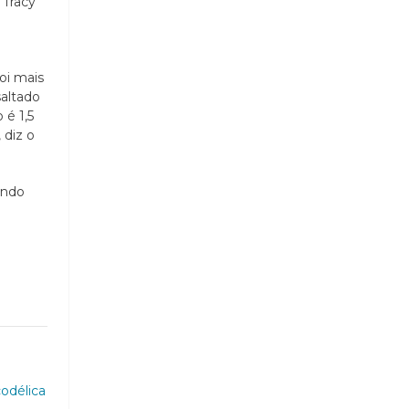
 Tracy
oi mais
saltado
 é 1,5
 diz o
endo
codélica