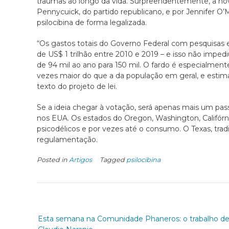
traumas ao longo da vida. Surpreendentemente, a nova
Pennycuick, do partido republicano, e por Jennifer O
psilocibina de forma legalizada.
“Os gastos totais do Governo Federal com pesquisas e
de US$ 1 trilhão entre 2010 e 2019 – e isso não impe
de 94 mil ao ano para 150 mil. O fardo é especialmente
vezes maior do que a da população em geral, e estim
texto do projeto de lei.
Se a ideia chegar à votação, será apenas mais um pass
nos EUA. Os estados do Oregon, Washington, Califórni
psicodélicos e por vezes até o consumo. O Texas, tr
regulamentação.
Posted in
Artigos
Tagged
psilocibina
Esta semana na Comunidade Phaneros: o trabalho d