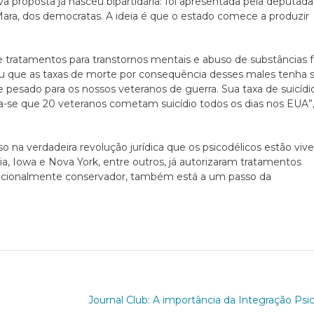
 proposta já nasceu bipartidária: foi apresentada pela deputada
’Mara, dos democratas. A ideia é que o estado comece a produzir
 tratamentos para transtornos mentais e abuso de substâncias f
diu que as taxas de morte por consequência desses males tenha 
 pesado para os nossos veteranos de guerra. Sua taxa de suicídio
a-se que 20 veteranos cometam suicídio todos os dias nos EUA”,
o na verdadeira revolução jurídica que os psicodélicos estão viv
a, Iowa e Nova York, entre outros, já autorizaram tratamentos
adicionalmente conservador, também está a um passo da
e
Journal Club: A importância da Integração Psi