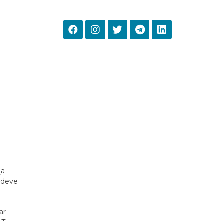
(a
 deve
ar