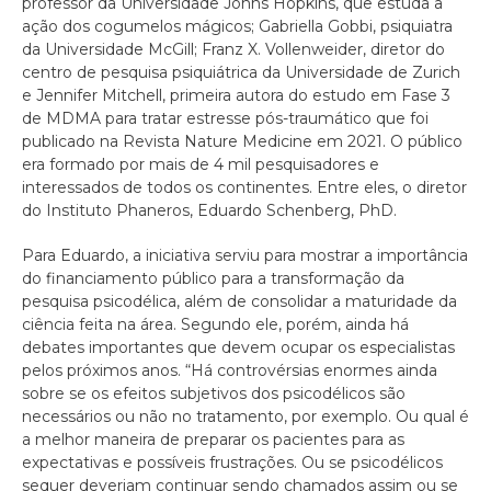
professor da Universidade Johns Hopkins, que estuda a
ação dos cogumelos mágicos; Gabriella Gobbi, psiquiatra
da Universidade McGill; Franz X. Vollenweider, diretor do
centro de pesquisa psiquiátrica da Universidade de Zurich
e Jennifer Mitchell, primeira autora do estudo em Fase 3
de MDMA para tratar estresse pós-traumático que foi
publicado na Revista Nature Medicine em 2021. O público
era formado por mais de 4 mil pesquisadores e
interessados de todos os continentes. Entre eles, o diretor
do Instituto Phaneros, Eduardo Schenberg, PhD.
Para Eduardo, a iniciativa serviu para mostrar a importância
do financiamento público para a transformação da
pesquisa psicodélica, além de consolidar a maturidade da
ciência feita na área. Segundo ele, porém, ainda há
debates importantes que devem ocupar os especialistas
pelos próximos anos. “Há controvérsias enormes ainda
sobre se os efeitos subjetivos dos psicodélicos são
necessários ou não no tratamento, por exemplo. Ou qual é
a melhor maneira de preparar os pacientes para as
expectativas e possíveis frustrações. Ou se psicodélicos
sequer deveriam continuar sendo chamados assim ou se