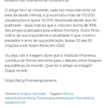
estados não ordinários de consciência.”
O artigo tem se mostrado cada vez mais relevante na
área da saúde mental, e já acumulou mais de 110.000
visualizações e quase 10.000 downloads desde que foi
publicado – duas marcas que o colocam acima de 99%
dos artigos publicados pela editora Frontiers. Outro forte
indício de sua importância e atualidade é que, mesmo
passados 4 anos de sua publicação, quase 20 das 50
citações a ele foram feitas em 2022.
Ou seja, não é exagero dizer que o Instituto Phaneros
contribui de forma relevante para o debate sobre terapias
psicodélicas no mundo. Quer ler o artigo na íntegra?
Clique no link:
https://bit.ly/Frontiersphaneros
Posted in
Artigos
,
Na mídia
Tagged
Ciência
,
EduardoSchenberg
,
Psicoterapia Assistida por Psicodélicos
,
saúdemental