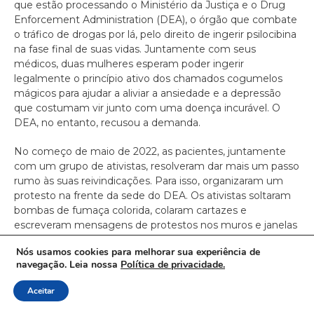
que estão processando o Ministério da Justiça e o Drug
Enforcement Administration (DEA), o órgão que combate
o tráfico de drogas por lá, pelo direito de ingerir psilocibina
na fase final de suas vidas. Juntamente com seus
médicos, duas mulheres esperam poder ingerir
legalmente o princípio ativo dos chamados cogumelos
mágicos para ajudar a aliviar a ansiedade e a depressão
que costumam vir junto com uma doença incurável. O
DEA, no entanto, recusou a demanda.
No começo de maio de 2022, as pacientes, juntamente
com um grupo de ativistas, resolveram dar mais um passo
rumo às suas reivindicações. Para isso, organizaram um
protesto na frente da sede do DEA. Os ativistas soltaram
bombas de fumaça colorida, colaram cartazes e
escreveram mensagens de protestos nos muros e janelas
e tiraram as bandeiras de sinalização do edifício. Como era
Nós usamos cookies para melhorar sua experiência de
esperado, a polícia foi chamada.
navegação. Leia nossa
Política de privacidade.
As autoridades não detiveram os manifestantes
Aceitar
imediatamente. Em vez disso, tentaram negociar com
oficiais do DEA uma possível negociação com os ativistas,