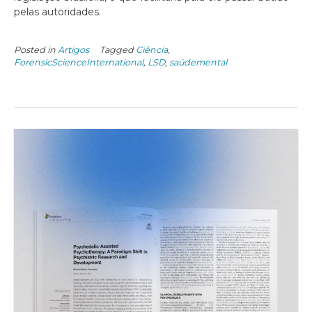
pelas autoridades.
Posted in
Artigos
Tagged
Ciência
,
ForensicScienceInternational
,
LSD
,
saúdemental