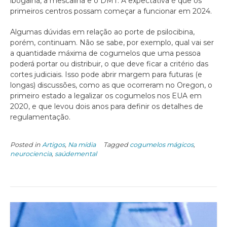
ibogaína, a mescalina e o DMT. A expectativa é que os
primeiros centros possam começar a funcionar em 2024.
Algumas dúvidas em relação ao porte de psilocibina,
porém, continuam. Não se sabe, por exemplo, qual vai ser
a quantidade máxima de cogumelos que uma pessoa
poderá portar ou distribuir, o que deve ficar a critério das
cortes judiciais. Isso pode abrir margem para futuras (e
longas) discussões, como as que ocorreram no Oregon, o
primeiro estado a legalizar os cogumelos nos EUA em
2020, e que levou dois anos para definir os detalhes de
regulamentação.
Posted in
Artigos
,
Na mídia
Tagged
cogumelos mágicos
,
neurociencia
,
saúdemental