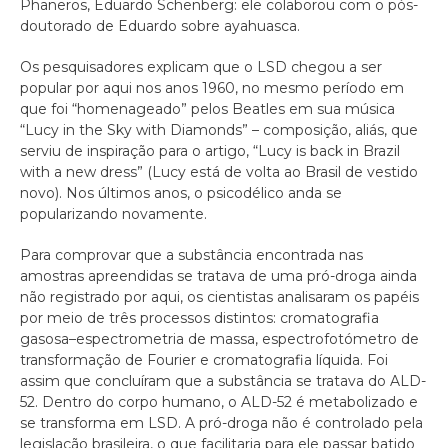
Phaneros, Eduardo Schenberg: ele colaborou com o pós-
doutorado de Eduardo sobre ayahuasca.
Os pesquisadores explicam que o LSD chegou a ser
popular por aqui nos anos 1960, no mesmo período em
que foi “homenageado” pelos Beatles em sua música
“Lucy in the Sky with Diamonds” – composição, aliás, que
serviu de inspiração para o artigo, “Lucy is back in Brazil
with a new dress” (Lucy está de volta ao Brasil de vestido
novo). Nos últimos anos, o psicodélico anda se
popularizando novamente.
Para comprovar que a substância encontrada nas
amostras apreendidas se tratava de uma pró-droga ainda
não registrado por aqui, os cientistas analisaram os papéis
por meio de três processos distintos: cromatografia
gasosa–espectrometria de massa, espectrofotómetro de
transformação de Fourier e cromatografia líquida. Foi
assim que concluíram que a substância se tratava do ALD-
52. Dentro do corpo humano, o ALD-52 é metabolizado e
se transforma em LSD. A pró-droga não é controlado pela
legislação brasileira, o que facilitaria para ele passar batido